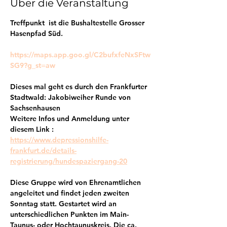
Über die Veranstaltung
Treffpunkt  ist die Bushaltestelle Grosser 
Hasenpfad Süd.
https://maps.app.goo.gl/C2bufxfeNxSFtw
SG9?g_st=aw
Dieses mal geht es durch den Frankfurter 
Stadtwald: Jakobiweiher Runde von 
Sachsenhausen
Weitere Infos und Anmeldung unter 
diesem Link :
https://www.depressionshilfe-
frankfurt.de/details-
registrierung/hundespaziergang-20
Diese Gruppe wird von Ehrenamtlichen 
angeleitet und findet jeden zweiten 
Sonntag statt. Gestartet wird an 
unterschiedlichen Punkten im Main-
Taunus- oder Hochtaunuskreis. Die ca. 