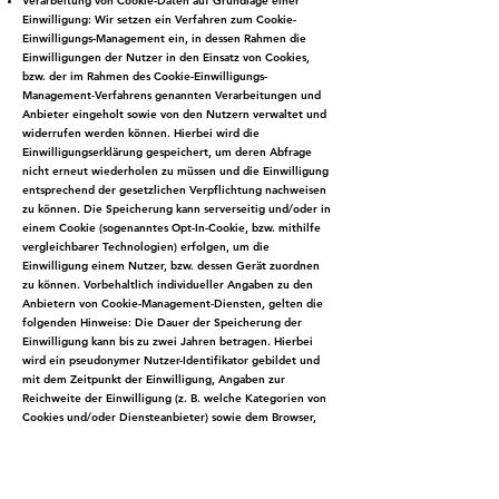
Verarbeitung von Cookie-Daten auf Grundlage einer
Einwilligung: Wir setzen ein Verfahren zum Cookie-
Einwilligungs-Management ein, in dessen Rahmen die
Einwilligungen der Nutzer in den Einsatz von Cookies,
bzw. der im Rahmen des Cookie-Einwilligungs-
Management-Verfahrens genannten Verarbeitungen und
Anbieter eingeholt sowie von den Nutzern verwaltet und
widerrufen werden können. Hierbei wird die
Einwilligungserklärung gespeichert, um deren Abfrage
nicht erneut wiederholen zu müssen und die Einwilligung
entsprechend der gesetzlichen Verpflichtung nachweisen
zu können. Die Speicherung kann serverseitig und/oder in
einem Cookie (sogenanntes Opt-In-Cookie, bzw. mithilfe
vergleichbarer Technologien) erfolgen, um die
Einwilligung einem Nutzer, bzw. dessen Gerät zuordnen
zu können. Vorbehaltlich individueller Angaben zu den
Anbietern von Cookie-Management-Diensten, gelten die
folgenden Hinweise: Die Dauer der Speicherung der
Einwilligung kann bis zu zwei Jahren betragen. Hierbei
wird ein pseudonymer Nutzer-Identifikator gebildet und
mit dem Zeitpunkt der Einwilligung, Angaben zur
Reichweite der Einwilligung (z. B. welche Kategorien von
Cookies und/oder Diensteanbieter) sowie dem Browser,
System und verwendeten Endgerät gespeichert;
Rechtsgrundlagen: Einwilligung (Art. 6 Abs. 1 S. 1 lit. a)
DSGVO).