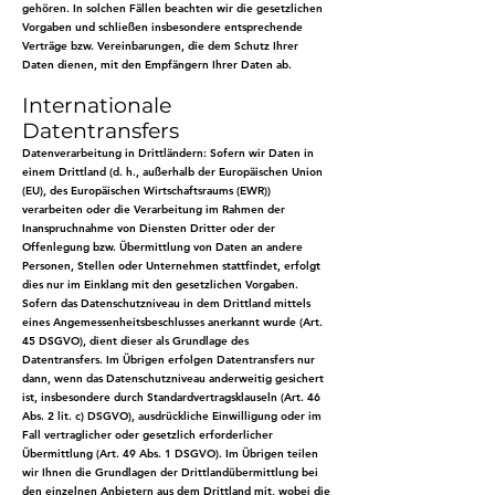
gehören. In solchen Fällen beachten wir die gesetzlichen
Vorgaben und schließen insbesondere entsprechende
Verträge bzw. Vereinbarungen, die dem Schutz Ihrer
Daten dienen, mit den Empfängern Ihrer Daten ab.
Internationale
Datentransfers
Datenverarbeitung in Drittländern: Sofern wir Daten in
einem Drittland (d. h., außerhalb der Europäischen Union
(EU), des Europäischen Wirtschaftsraums (EWR))
verarbeiten oder die Verarbeitung im Rahmen der
Inanspruchnahme von Diensten Dritter oder der
Offenlegung bzw. Übermittlung von Daten an andere
Personen, Stellen oder Unternehmen stattfindet, erfolgt
dies nur im Einklang mit den gesetzlichen Vorgaben.
Sofern das Datenschutzniveau in dem Drittland mittels
eines Angemessenheitsbeschlusses anerkannt wurde (Art.
45 DSGVO), dient dieser als Grundlage des
Datentransfers. Im Übrigen erfolgen Datentransfers nur
dann, wenn das Datenschutzniveau anderweitig gesichert
ist, insbesondere durch Standardvertragsklauseln (Art. 46
Abs. 2 lit. c) DSGVO), ausdrückliche Einwilligung oder im
Fall vertraglicher oder gesetzlich erforderlicher
Übermittlung (Art. 49 Abs. 1 DSGVO). Im Übrigen teilen
wir Ihnen die Grundlagen der Drittlandübermittlung bei
den einzelnen Anbietern aus dem Drittland mit, wobei die