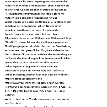
bevorzugte Inhalte direkt angezeigt werden, wenn der
Nutzer eine Website erneut besucht. Ebenso können die
mit Hilfe von Cookies erhobenen Daten der Nutzer zur
Reichweitenmessung verwendet werden. Sofern wir
Nutzern keine expliziten Angaben zur Art und
Speicherdauer von Cookies mitteilen (z. B. im Rahmen der
Einholung der Einwilligung), sollten Nutzer davon
ausgehen, dass Cookies permanent sind und die
Speicherdauer bis zu zwei Jahre betragen kann.
Allgemeine Hinweise zum Widerruf und Widerspruch (sog.
"Opt-Out"): Nutzer können die von ihnen abgegebenen
Einwilligungen jederzeit widerrufen und der Verarbeitung
entsprechend den gesetzlichen Vorgaben widersprechen.
Hierzu können Nutzer unter anderem die Verwendung von
Cookies in den Einstellungen ihres Browsers einschränken
(wobei dadurch auch die Funktionalität unseres
Onlineangebotes eingeschränkt sein kann). Ein
Widerspruch gegen die Verwendung von Cookies zu
Online-Marketing-Zwecken kann auch über die Websites
https://optout.aboutads.info
und
https://www.youronlinechoices.com/
erklärt werden.
Rechtsgrundlagen: Berechtigte Interessen (Art. 6 Abs. 1 S.
1 lit. f) DSGVO). Einwilligung (Art. 6 Abs. 1 S. 1 lit. a)
DSGVO).
Weitere Hinweise zu Verarbeitungsprozessen, Verfahren
und Diensten: