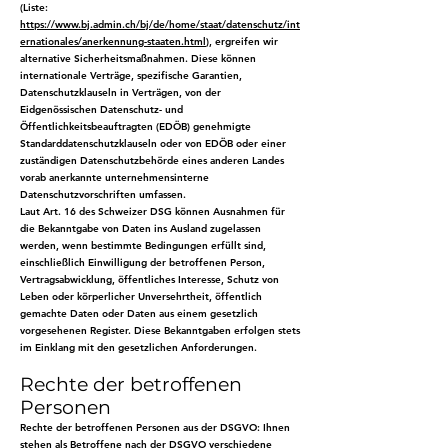
(Liste:
https://www.bj.admin.ch/bj/de/home/staat/datenschutz/int
ernationales/anerkennung-staaten.html
), ergreifen wir
alternative Sicherheitsmaßnahmen. Diese können
internationale Verträge, spezifische Garantien,
Datenschutzklauseln in Verträgen, von der
Eidgenössischen Datenschutz- und
Öffentlichkeitsbeauftragten (EDÖB) genehmigte
Standarddatenschutzklauseln oder von EDÖB oder einer
zuständigen Datenschutzbehörde eines anderen Landes
vorab anerkannte unternehmensinterne
Datenschutzvorschriften umfassen.
Laut Art. 16 des Schweizer DSG können Ausnahmen für
die Bekanntgabe von Daten ins Ausland zugelassen
werden, wenn bestimmte Bedingungen erfüllt sind,
einschließlich Einwilligung der betroffenen Person,
Vertragsabwicklung, öffentliches Interesse, Schutz von
Leben oder körperlicher Unversehrtheit, öffentlich
gemachte Daten oder Daten aus einem gesetzlich
vorgesehenen Register. Diese Bekanntgaben erfolgen stets
im Einklang mit den gesetzlichen Anforderungen.
Rechte der betroffenen
Personen
Rechte der betroffenen Personen aus der DSGVO: Ihnen
stehen als Betroffene nach der DSGVO verschiedene