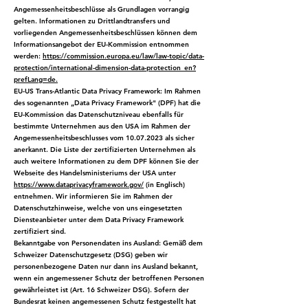
Angemessenheitsbeschlüsse als Grundlagen vorrangig
gelten. Informationen zu Drittlandtransfers und
vorliegenden Angemessenheitsbeschlüssen können dem
Informationsangebot der EU-Kommission entnommen
werden:
https://commission.europa.eu/law/law-topic/data-
protection/international-dimension-data-protection_en?
prefLang=de.
EU-US Trans-Atlantic Data Privacy Framework: Im Rahmen
des sogenannten „Data Privacy Framework" (DPF) hat die
EU-Kommission das Datenschutzniveau ebenfalls für
bestimmte Unternehmen aus den USA im Rahmen der
Angemessenheitsbeschlusses vom
10.07.2023
als sicher
anerkannt. Die Liste der zertifizierten Unternehmen als
auch weitere Informationen zu dem DPF können Sie der
Webseite des Handelsministeriums der USA unter
https://www.dataprivacyframework.gov/
(in Englisch)
entnehmen. Wir informieren Sie im Rahmen der
Datenschutzhinweise, welche von uns eingesetzten
Diensteanbieter unter dem Data Privacy Framework
zertifiziert sind.
Bekanntgabe von Personendaten ins Ausland: Gemäß dem
Schweizer Datenschutzgesetz (DSG) geben wir
personenbezogene Daten nur dann ins Ausland bekannt,
wenn ein angemessener Schutz der betroffenen Personen
gewährleistet ist (Art. 16 Schweizer DSG). Sofern der
Bundesrat keinen angemessenen Schutz festgestellt hat