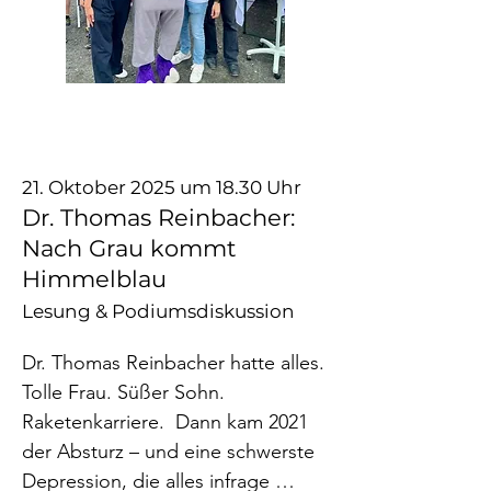
Wann?

Samstag, 08.11.25 um 10-17 Uhr

Wo?

Stadthaus Frankfurt

Am Markt 1, 60311 FFM

21. Oktober 2025 um 18.30 Uhr
Dr. Thomas Reinbacher:
Programm und Infos unter

Nach Grau kommt
www.frans-hilft.de/maenner/
Himmelblau
Lesung & Podiumsdiskussion
Dr. Thomas Reinbacher hatte alles. 
Tolle Frau. Süßer Sohn. 
Raketenkarriere.  Dann kam 2021 
der Absturz – und eine schwerste 
Depression, die alles infrage 