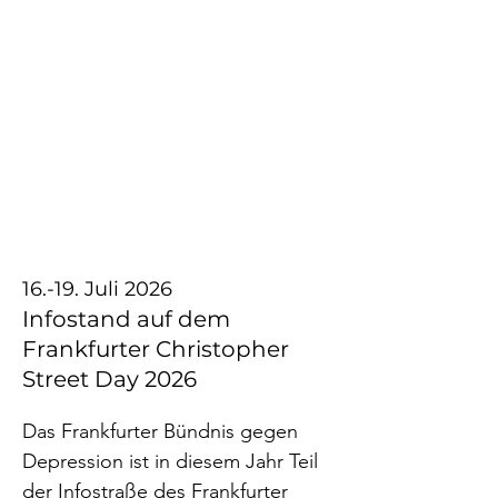
Die MUT TOUR ist ein 
Aktionsprogramm, bei dem sich 
Menschen mit und ohne 
psychischen Erkrankungen sich für 
einen offeneren Umgang mit dem 
Thema stark machen.

Wann?

03. Juli 10-14 Uhr

16.-19. Juli 2026
Infostand auf dem
Wo? Merianplatz, 60316 Frankfurt 
Frankfurter Christopher
am Main
Street Day 2026
Das Frankfurter Bündnis gegen 
Depression ist in diesem Jahr Teil 
der Infostraße des Frankfurter 