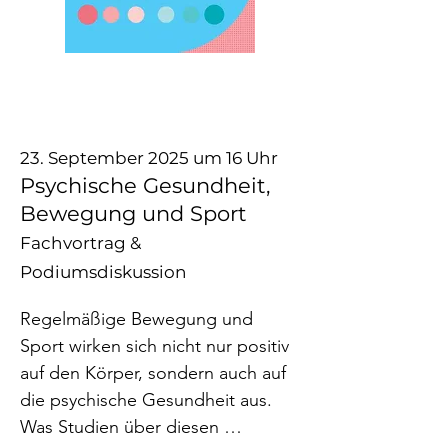
Verhaltenstherapie und 
Organisationsdesign weiß sie: 
Authentische Beziehungen sind 
der Klebstoff, der uns 
zusammenhält." - www.between-
people.com

23. September 2025 um 16 Uhr
Psychische Gesundheit,
Abgerundet wird die Lesung durch 
Bewegung und Sport
eine Podiumsdiskussion, in der 
Fachvortrag &
Nora Dietrich zusammen mit 
Podiumsdiskussion
Psychiaterin Dr. Reif-Leonhardt und 
Sven Springer vom Betrieblichen 
Regelmäßige Bewegung und 
Gesundheitsmanagement der 
Sport wirken sich nicht nur positiv 
Frankfurter Verkehrsgesellschaft 
auf den Körper, sondern auch auf 
Fragen aus dem Publikum 
die psychische Gesundheit aus. 
aufgreifen und diskutieren.

Was Studien über diesen 