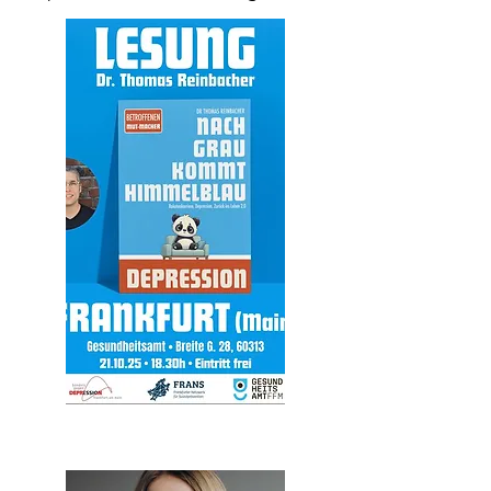
stellte. In dieser sehr persönlichen 
Lesung nimmt Thomas dich mit auf 
seine unglaubliche Reise – vom 
beruflichen Höhenflug mit 
Management-Rollen bei Amazon 
und Google bis zur Einweisung in 
die geschlossene Psychiatrie. Mehr 
als 200 Tage verbrachte er in der 
Klinik und kämpfte über zwei Jahre 
langsam wieder zurück in ein 
Leben 2.0 - "Ich habe eine zweite 
Chance bekommen, dafür bin ich 
sehr dankbar", sagt er heute.

Echt. Berührend. Überraschend 
anders. Eine Lesung, die mehr ist 