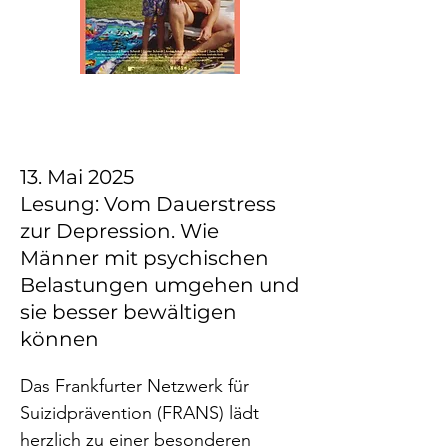
(www.wissenschaft.hessen.de)

Leon Schardts Werk "Eines Vaters 
Liebe" war 2022 für den 
Hessischen Film- und Kinopreis in 
der Kategorie 
"Hochschulabschlussfilm" 
13. Mai 2025
nominiert. Er beschäftigt sich mit 
Lesung: Vom Dauerstress
den Themen transgenerationale 
zur Depression. Wie
Depression, Männer & 
Männer mit psychischen
Depression, Schweigen über die 
Belastungen umgehen und
Erkrankung ung deren 
sie besser bewältigen
Aufarbeitung sowie Suizid.

können
Wir zeigen den Film mit 
Das Frankfurter Netzwerk für 
anschließender Podiumsdiskussion 
Suizidprävention (FRANS) lädt 
am 5. September um 19 Uhr in der 
herzlich zu einer besonderen 