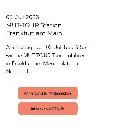
03. Juli 2026
MUT-TOUR Station
Frankfurt am Main
Am Freitag, den 03. Juli begrüßen 
wir die MUT TOUR Tandemfahrer 
in Frankfurt am Merianplatz im 
Nordend. 

Lerne Frankfurter Anlaufstellen für 
Anmeldung zur Mitfahraktion
psychische Gesundheit kennen 
oder begleite die Tandemfahrer ab 
Infos zur MUT TOUR
12 Uhr auf ihrem Weg nach Bad 
Vilbel sogar auf einer 
Mitfahraktion!
