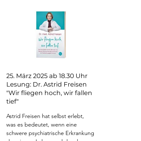
bewältigen.

Die Veranstaltung ist kostenfrei, 
eine Anmeldung ist nicht 
erforderlich.

Dienstag, 13. Mai 2025

Ab 18 Uhr

25. März 2025 ab 18.30 Uhr
Gesundheitsamt Frankfurt

Lesung: Dr. Astrid Freisen
Breite Gasse 28

"Wir fliegen hoch, wir fallen
60313 Frankfurt a. M.

tief"
Neben der Lesung haben Sie die 
Astrid Freisen hat selbst erlebt, 
Möglichkeit, sich an verschiedenen 
was es bedeutet, wenn eine 
Infoständen zu informieren und 
schwere psychiatrische Erkrankung 
auszutauschen.
