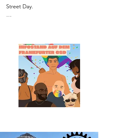
Street Day.

Ihr findet uns auf der nördlichen 
Mainuferpromenade: Mainkai 
zwischen Eisernem Steg und 
Untermainbrücke.

Wann?

Freitag: 16-22 Uhr

Samstag: 13-22 Uhr

Sonntag: 13-21 Uhr