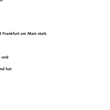
8 Frankfurt am Main 
statt.
e und
und hat