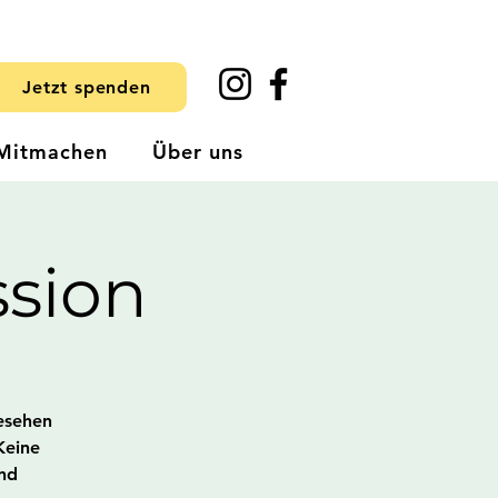
Jetzt spenden
Mitmachen
Über uns
sion
esehen
Keine
nd