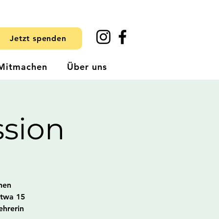
Jetzt spenden
Mitmachen
Über uns
sion
inen
etwa 15
ehrerin