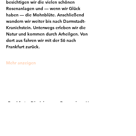
besichtigen wir die vielen schönen 
Rosenanlagen und — wenn wir Glück 
haben — die Mohnblüte. Anschließend 
wandern wir weiter bis nach Darmstadt-
Kranichstein. Unterwegs erleben wir die 
Natur und kommen durch Arheilgen. Von 
dort aus fahren wir mit der S6 nach 
Frankfurt zurück.
Mehr anzeigen
Frankfurter Bündnis gegen Depression e.V.
im Netzwerk von: