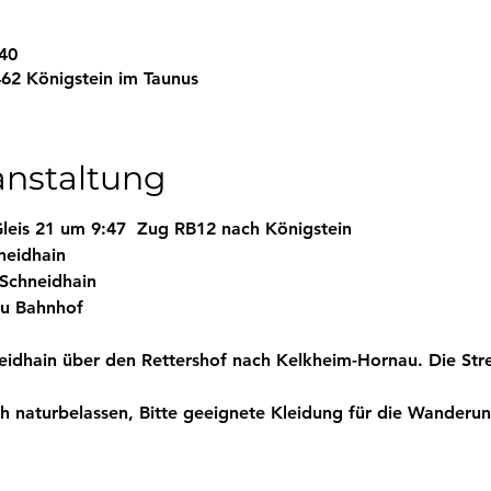
:40
62 Königstein im Taunus
anstaltung
Gleis 21 um
9:47  Zug RB12 nach Königstein
neidhain
 Schneidhain
u Bahnhof 
dhain über den Rettershof nach Kelkheim-Hornau. Die Strec
h naturbelassen, 
Bitte geeignete Kleidung für die Wanderun