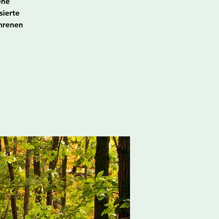
ene
sierte
hrenen