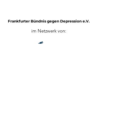
Frankfurter Bündnis gegen Depression e.V.
im Netzwerk von:
Impressum
Mitglied werden
Datenschutz
©2025 von Frankfurter Bündnis gegen Depression e.V.