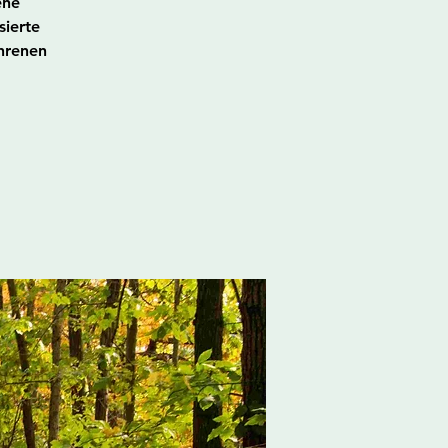
ene
sierte
hrenen