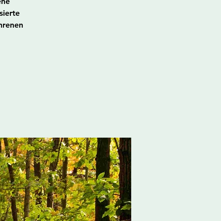
ene
sierte
hrenen