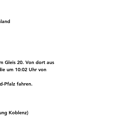
hland
m Gleis 20.
 Von dort aus 
die um 10:02 Uhr von 
d-Pfalz fahren.
tung Koblenz)