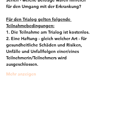
Serien - welche Beiträge waren hilfreich 
für den Umgang mit der Erkrankung?
Für den Trialog gelten folgende 
Teilnahmebedingungen:
1. Die Teilnahme am Trialog ist kostenlos.
2. Eine Haftung - gleich welcher Art - für 
gesundheitliche Schäden und Risiken, 
Unfälle und Unfallfolgen einer/eines 
Teilnehmerin/Teilnehmers wird 
ausgeschlossen.
Mehr anzeigen
Frankfurter Bündnis gegen Depression e.V.
im Netzwerk von: