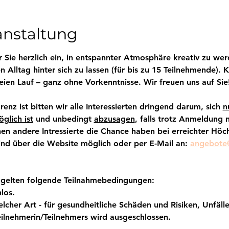
anstaltung
 Sie herzlich ein, in entspannter Atmosphäre kreativ zu wer
 Alltag hinter sich zu lassen (für bis zu 15 Teilnehmende).
freien Lauf – ganz ohne Vorkenntnisse. Wir freuen uns auf Sie
enz ist bitten wir alle Interessierten dringend darum, sich 
n
glich ist
 und unbedingt 
abzusagen
, falls trotz Anmeldung 
n andere Intressierte die Chance haben bei erreichter Höch
d über die Website möglich oder per E-Mail an: 
angebote@
 gelten folgende Teilnahmebedingungen:
los.
elcher Art - für gesundheitliche Schäden und Risiken, Unfäll
eilnehmerin/Teilnehmers wird ausgeschlossen.