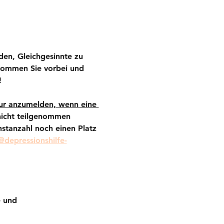
den, Gleichgesinnte zu 
 Kommen Sie vorbei und 
!
ur anzumelden, wenn eine 
nicht teilgenommen 
stanzahl noch einen Platz 
depressionshilfe-
e und