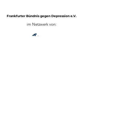
Frankfurter Bündnis gegen Depression e.V.
im Netzwerk von:
Impressum
Mitglied werden
Datenschutz
©2025 von Frankfurter Bündnis gegen Depression e.V.