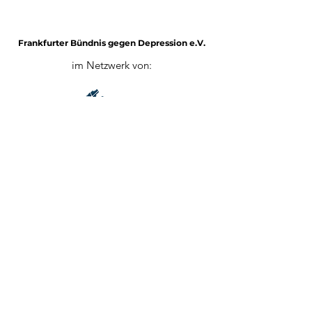
Frankfurter Bündnis gegen Depression e.V.
im Netzwerk von:
Impressum
Mitglied werden
Datenschutz
©2025 von Frankfurter Bündnis gegen Depression e.V.