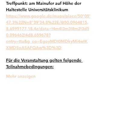
Treffpunkt: am Mainufer auf Höhe der 
Haltestelle Universitätsklinikum
https://www.google.de/maps/place/50°05'
47.3%22N+8°39'34.8%22E/@50.0964815,
8.6595177,18.4z/data=!4m4!3m3!8m2!3d5
0.096462!4d8.659678?
entry=ttu&g_ep=EgoyMDI0MDkyMi4wIK
XMDSoASAFQAw%3D%3D
Für die Veranstaltung gelten folgende 
Teilnahmebedingungen:
Mehr anzeigen
Frankfurter Bündnis gegen Depression e.V.
im Netzwerk von: