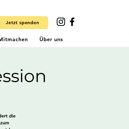
Jetzt spenden
Mitmachen
Über uns
ssion
dert die
t zum