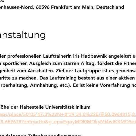
00
enhausen-Nord, 60596 Frankfurt am Main, Deutschland
anstaltung
r professionellen Lauftrainerin Iris Hadbawnik angeleitet u
n sportlichen Ausgleich zum starren Alltag, fördert die Fitn
genheit zum Abschalten. Ziel der Laufgruppe ist es gemeins
itte zu machen. Das Lauftraining besteht aus einer aktiven 
örperhaltung, Armhaltung, etc.). Es ist keine Vorerfahrung 
öhe der Haltestelle Universitätsklinikum
aps/place/50°05'47.3%22N+8°39'34.8%22E/@50.0964815,8
!4d8.659678?entry=ttu&g_ep=EgoyMDI0MDkyMi4wIKXM