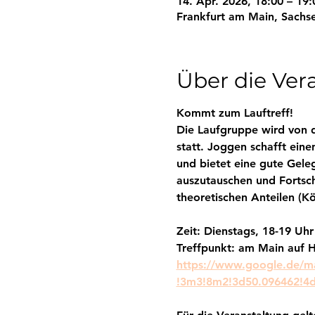
14. Apr. 2026, 18:00 – 19:
Frankfurt am Main, Sachs
Über die Ver
Kommt zum Lauftreff! 
Die Laufgruppe wird von de
statt. Joggen schafft eine
und bietet eine gute Gele
auszutauschen und Fortschr
theoretischen Anteilen (K
Zeit: Dienstags, 18-19 Uhr
Treffpunkt: am Main auf H
https://www.google.de/m
!3m3!8m2!3d50.096462