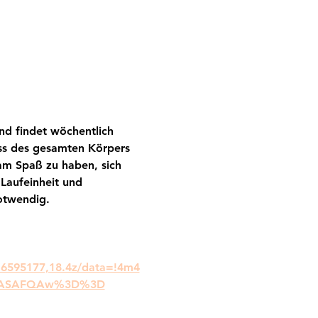
nd findet wöchentlich 
ess des gesamten Körpers 
am Spaß zu haben, sich 
Laufeinheit und 
notwendig.
.6595177,18.4z/data=!4m4
DSoASAFQAw%3D%3D