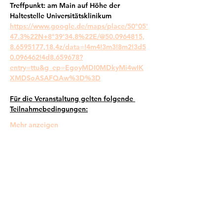
Treffpunkt: am Main auf Höhe der 
Haltestelle Universitätsklinikum
https://www.google.de/maps/place/50°05'
47.3%22N+8°39'34.8%22E/@50.0964815,
8.6595177,18.4z/data=!4m4!3m3!8m2!3d5
0.096462!4d8.659678?
entry=ttu&g_ep=EgoyMDI0MDkyMi4wIK
XMDSoASAFQAw%3D%3D
Für die Veranstaltung gelten folgende 
Teilnahmebedingungen:
Mehr anzeigen
Frankfurter Bündnis gegen Depression e.V.
im Netzwerk von: