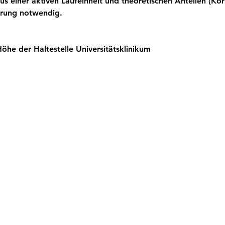
us einer aktiven Laufeinheit und theoretischen Anteilen (Kö
ahrung notwendig.
öhe der Haltestelle Universitätsklinikum