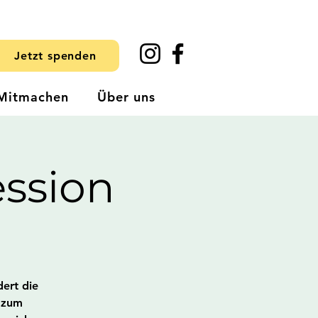
Jetzt spenden
Mitmachen
Über uns
ssion
dert die
t zum