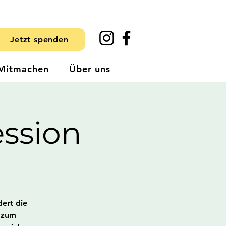
Jetzt spenden
Mitmachen
Über uns
ssion
dert die
t zum