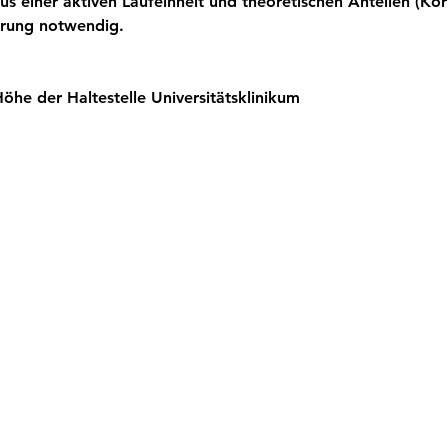
us einer aktiven Laufeinheit und theoretischen Anteilen (Kö
ahrung notwendig.
öhe der Haltestelle Universitätsklinikum