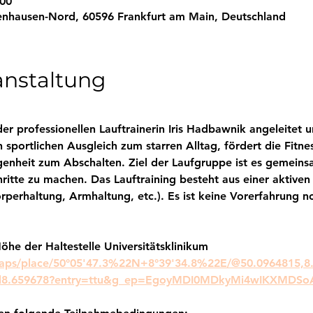
:00
enhausen-Nord, 60596 Frankfurt am Main, Deutschland
anstaltung
r professionellen Lauftrainerin Iris Hadbawnik angeleitet u
n sportlichen Ausgleich zum starren Alltag, fördert die Fitn
genheit zum Abschalten. Ziel der Laufgruppe ist es gemeins
itte zu machen. Das Lauftraining besteht aus einer aktiven 
örperhaltung, Armhaltung, etc.). Es ist keine Vorerfahrung 
öhe der Haltestelle Universitätsklinikum
aps/place/50°05'47.3%22N+8°39'34.8%22E/@50.0964815,8
!4d8.659678?entry=ttu&g_ep=EgoyMDI0MDkyMi4wIKXM