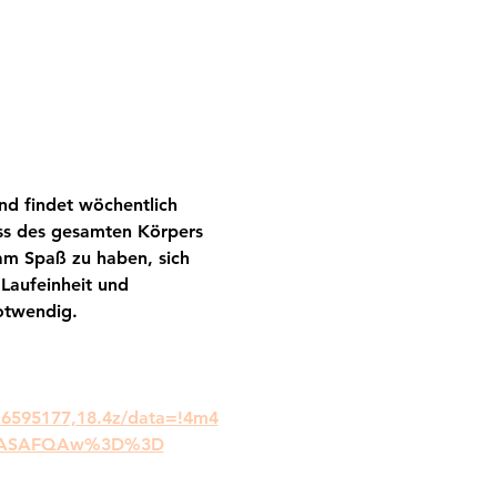
nd findet wöchentlich 
ess des gesamten Körpers 
am Spaß zu haben, sich 
Laufeinheit und 
notwendig.
.6595177,18.4z/data=!4m4
DSoASAFQAw%3D%3D