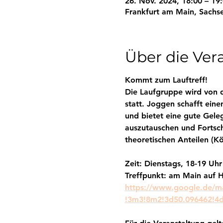
26. Nov. 2024, 18:00 – 19
Frankfurt am Main, Sachs
Über die Ver
Kommt zum Lauftreff! 
Die Laufgruppe wird von de
statt. Joggen schafft eine
und bietet eine gute Gele
auszutauschen und Fortschr
theoretischen Anteilen (K
Zeit: Dienstags, 18-19 Uhr
Treffpunkt: am Main auf H
https://www.google.de/m
!3m3!8m2!3d50.096462