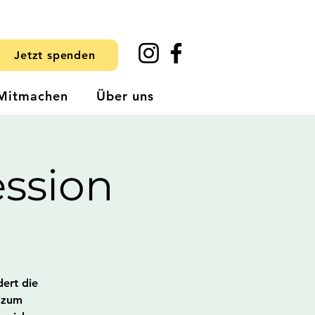
Jetzt spenden
Mitmachen
Über uns
ssion
dert die
t zum