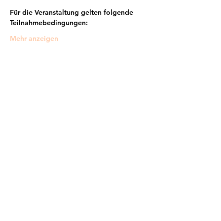
Für die Veranstaltung gelten folgende 
Teilnahmebedingungen:
Mehr anzeigen
Frankfurter Bündnis gegen Depression e.V.
im Netzwerk von:
Impressum
Mitglied werden