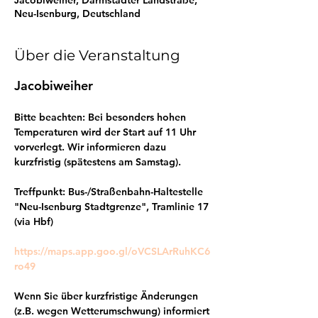
Jacobiweiher, Darmstädter Landstraße,
Neu-Isenburg, Deutschland
Über die Veranstaltung
Jacobiweiher
Bitte beachten: Bei besonders hohen 
Temperaturen wird der Start auf 11 Uhr 
vorverlegt. Wir informieren dazu 
kurzfristig (spätestens am Samstag).
Treffpunkt: Bus-/Straßenbahn-Haltestelle 
"Neu-Isenburg Stadtgrenze", 
Tramlinie 17 
(via Hbf)
https://maps.app.goo.gl/oVCSLArRuhKC6
ro49
Wenn Sie über kurzfristige Änderungen 
(z.B. wegen Wetterumschwung) informiert 