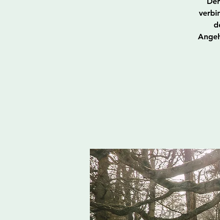
Der
verbi
d
Angeh