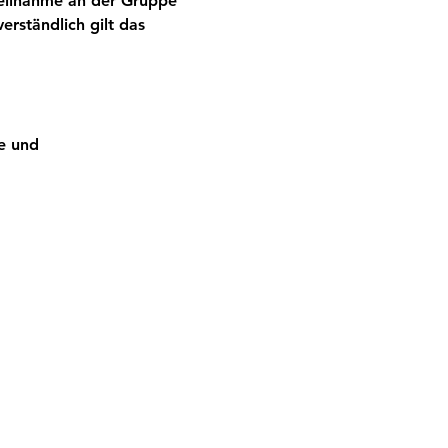
Teilnahme an der Gruppe 
rständlich gilt das 
le und