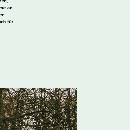
men,
hme an
er
ch für