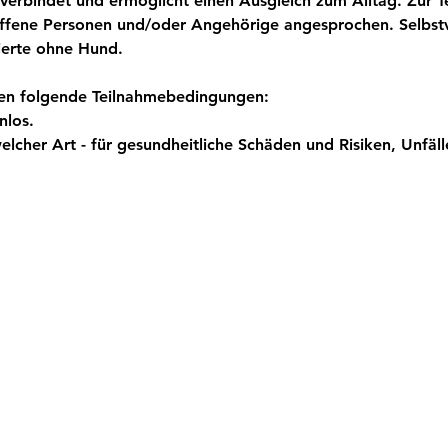
erbindet und ermöglicht einen Ausgleich zum Alltag. Zur 
ffene Personen und/oder Angehörige angesprochen. Selbstve
ierte ohne Hund.
ten folgende Teilnahmebedingungen:
nlos.
welcher Art - für gesundheitliche Schäden und Risiken, Unfäl