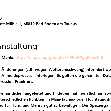
0
ote Mühle 1, 65812 Bad Soden am Taunus
anstaltung
e Mühle,
https://maps.app.goo.gl/z6VRRbH9gqRk6cQf8
ge Änderungen (z.B. wegen Wetterumschwung) informiert w
m Anmeldeprozess hinterlegen. Es gelten die genannten Da
ession Frankfurt.
renamtlichen angeleitet und findet einmal monatlich am zw
nterschiedlichen Punkten im Main-Taunus- oder Hochtaunuskre
nd für Hund und Mensch gut zu bewältigen. Der Spaziergang 