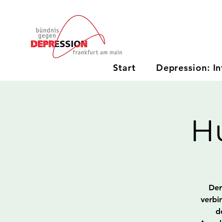
Start
Depression: In
H
Der
verbi
d