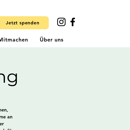
Jetzt spenden
Mitmachen
Über uns
ng
men,
hme an
er