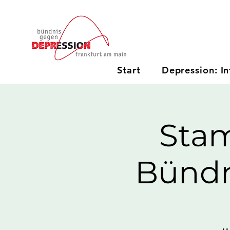
Start
Depression: In
Stam
Bündn