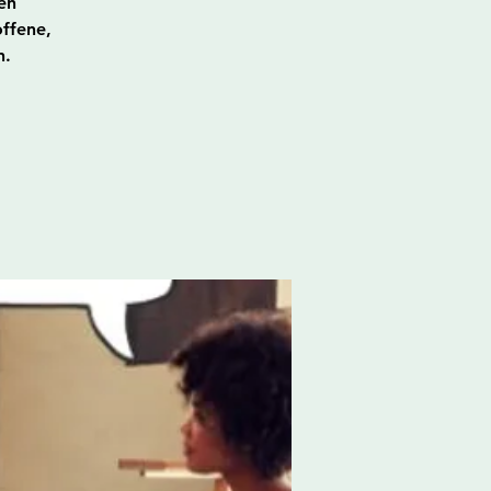
en
ffene,
n.