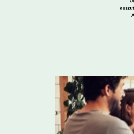
U
auszu
A