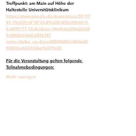
Treffpunkt: am Main auf Höhe der 
Haltestelle Universitätsklinikum
https://www.google.de/maps/place/50°05'
47.3%22N+8°39'34.8%22E/@50.0964815,
8.6595177,18.4z/data=!4m4!3m3!8m2!3d5
0.096462!4d8.659678?
entry=ttu&g_ep=EgoyMDI0MDkyMi4wIK
XMDSoASAFQAw%3D%3D
Für die Veranstaltung gelten folgende 
Teilnahmebedingungen:
Mehr anzeigen
Frankfurter Bündnis gegen Depression e.V.
im Netzwerk von: