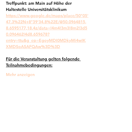
Treffpunkt: am Main auf Höhe der 
Haltestelle Universitätsklinikum
https://www.google.de/maps/place/50°05'
47.3%22N+8°39'34.8%22E/@50.0964815,
8.6595177,18.4z/data=!4m4!3m3!8m2!3d5
0.096462!4d8.659678?
entry=ttu&g_ep=EgoyMDI0MDkyMi4wIK
XMDSoASAFQAw%3D%3D
Für die Veranstaltung gelten folgende 
Teilnahmebedingungen:
Mehr anzeigen
Frankfurter Bündnis gegen Depression e.V.
im Netzwerk von: