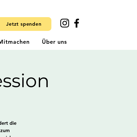
Jetzt spenden
Mitmachen
Über uns
ssion
dert die
t zum