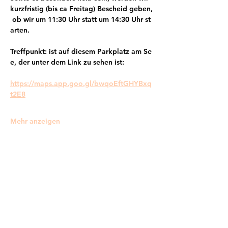
kurzfristig (bis ca Freitag) Bescheid geben,
 ob wir um 11:30 Uhr statt um 14:30 Uhr st
arten.
Treffpunkt: ist auf diesem Parkplatz am Se
e, der unter dem Link zu sehen ist:
https://maps.app.goo.gl/bwqoEftGHYBxq
t2E8
Mehr anzeigen
Frankfurter Bündnis gegen Depression e.V.
im Netzwerk von: