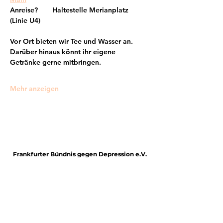
Anreise?     Haltestelle Merianplatz 
(Linie U4)
Vor Ort bieten wir Tee und Wasser an. 
Darüber hinaus könnt ihr eigene 
Getränke gerne mitbringen.
Mehr anzeigen
Frankfurter Bündnis gegen Depression e.V.
im Netzwerk von: